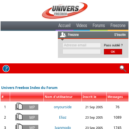
Accueil
Videos
Forums
Freezone
Freezone
S'inscrire
Pass oublié ?
Univers Freebox Index du Forum
#
Nom d'utilisateur
Inscrit le
Messages
1
onyourside
76
21 Sep 2005
2
Eliaz
1089
23 Sep 2005
3
Ivanmodo
1745
23 Sep 2005