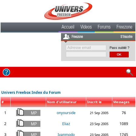
Accueil
Videos
Forums
Freezone
Freezone
S'inscrire
Pass oublié ?
Univers Freebox Index du Forum
#
Nom d'utilisateur
Inscrit le
Messages
1
onyourside
76
21 Sep 2005
2
Eliaz
1089
23 Sep 2005
3
Ivanmodo
1745
23 Sep 2005