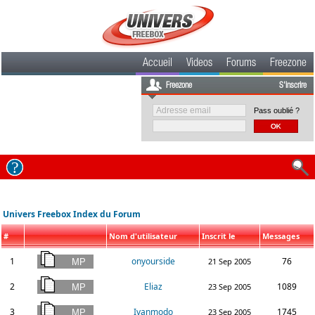
Accueil
Videos
Forums
Freezone
Freezone
S'inscrire
Pass oublié ?
Univers Freebox Index du Forum
#
Nom d'utilisateur
Inscrit le
Messages
1
onyourside
76
21 Sep 2005
2
Eliaz
1089
23 Sep 2005
3
Ivanmodo
1745
23 Sep 2005