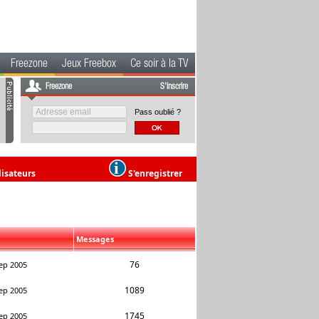
Freezone
Jeux Freebox
Ce soir à la TV
Freezone
S'inscrire
Pass oublié ?
lisateurs
S'enregistrer
Messages
76
ep 2005
1089
ep 2005
1745
ep 2005