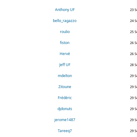
Anthony UF
23 S
bello_ragazzo
24 S
roulio
25 S
fiston
26 S
Hervé
26 S
Jeff UF
28 S
mdelton
29 S
Zitoune
29 S
Frédéric
29 S
djdonuts
29 S
jerome1487
29 S
Tareeq7
29 S