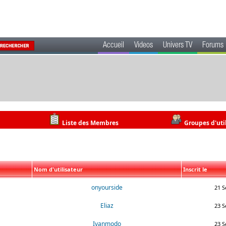
Accueil
Videos
Univers TV
Forums
Liste des Membres
Groupes d'uti
Nom d'utilisateur
Inscrit le
onyourside
21 S
Eliaz
23 S
Ivanmodo
23 S