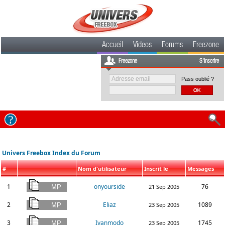
Accueil
Videos
Forums
Freezone
Freezone
S'inscrire
Pass oublié ?
Univers Freebox Index du Forum
#
Nom d'utilisateur
Inscrit le
Messages
1
onyourside
76
21 Sep 2005
2
Eliaz
1089
23 Sep 2005
3
Ivanmodo
1745
23 Sep 2005