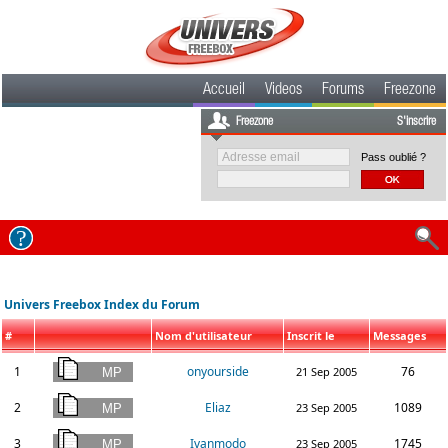
Accueil
Videos
Forums
Freezone
Freezone
S'inscrire
Pass oublié ?
Univers Freebox Index du Forum
#
Nom d'utilisateur
Inscrit le
Messages
1
onyourside
76
21 Sep 2005
2
Eliaz
1089
23 Sep 2005
3
Ivanmodo
1745
23 Sep 2005