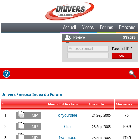
Accueil
Videos
Forums
Freezone
Freezone
S'inscrire
Pass oublié ?
Univers Freebox Index du Forum
#
Nom d'utilisateur
Inscrit le
Messages
1
onyourside
76
21 Sep 2005
2
Eliaz
1089
23 Sep 2005
3
Ivanmodo
1745
23 Sep 2005