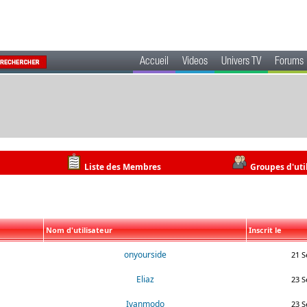
Accueil
Videos
Univers TV
Forums
Liste des Membres
Groupes d'uti
Nom d'utilisateur
Inscrit le
onyourside
21 S
Eliaz
23 S
Ivanmodo
23 S