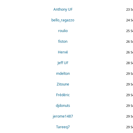
Anthony UF
23 S
bello_ragazzo
24 S
roulio
25 S
fiston
26 S
Hervé
26 S
Jeff UF
28 S
mdelton
29 S
Zitoune
29 S
Frédéric
29 S
djdonuts
29 S
jerome1487
29 S
Tareeq7
29 S