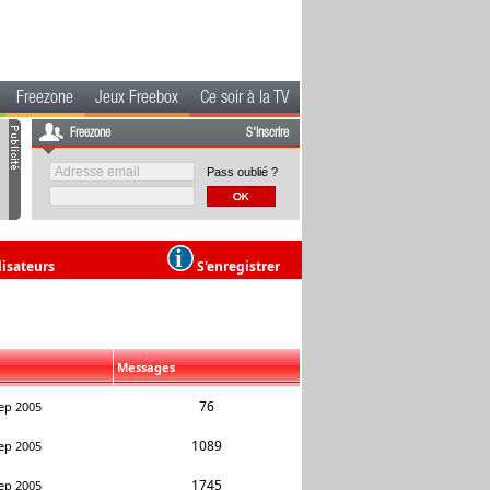
Freezone
Jeux Freebox
Ce soir à la TV
Freezone
S'inscrire
Pass oublié ?
lisateurs
S'enregistrer
Messages
76
ep 2005
1089
ep 2005
1745
ep 2005