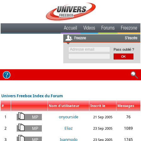
Accueil
Videos
Forums
Freezone
Freezone
S'inscrire
Pass oublié ?
Univers Freebox Index du Forum
#
Nom d'utilisateur
Inscrit le
Messages
1
onyourside
76
21 Sep 2005
2
Eliaz
1089
23 Sep 2005
3
Ivanmodo
1745
23 Sep 2005