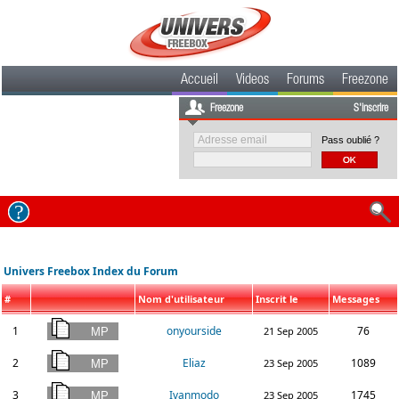
Accueil
Videos
Forums
Freezone
Freezone
S'inscrire
Pass oublié ?
Univers Freebox Index du Forum
#
Nom d'utilisateur
Inscrit le
Messages
1
onyourside
76
21 Sep 2005
2
Eliaz
1089
23 Sep 2005
3
Ivanmodo
1745
23 Sep 2005