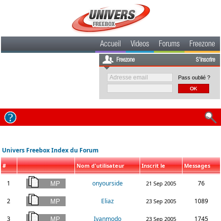
Accueil
Videos
Forums
Freezone
Freezone
S'inscrire
Pass oublié ?
Univers Freebox Index du Forum
#
Nom d'utilisateur
Inscrit le
Messages
1
onyourside
76
21 Sep 2005
2
Eliaz
1089
23 Sep 2005
3
Ivanmodo
1745
23 Sep 2005