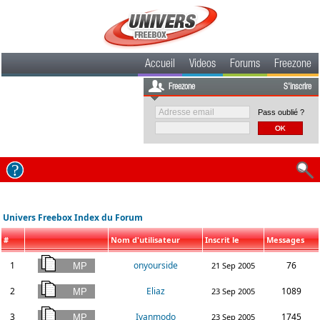
Accueil
Videos
Forums
Freezone
Freezone
S'inscrire
Pass oublié ?
Univers Freebox Index du Forum
#
Nom d'utilisateur
Inscrit le
Messages
1
onyourside
76
21 Sep 2005
2
Eliaz
1089
23 Sep 2005
3
Ivanmodo
1745
23 Sep 2005