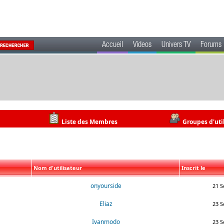
Accueil
Videos
Univers TV
Forums
Liste des Membres
Groupes d'uti
Nom d'utilisateur
Inscrit le
onyourside
21 S
Eliaz
23 S
Ivanmodo
23 S