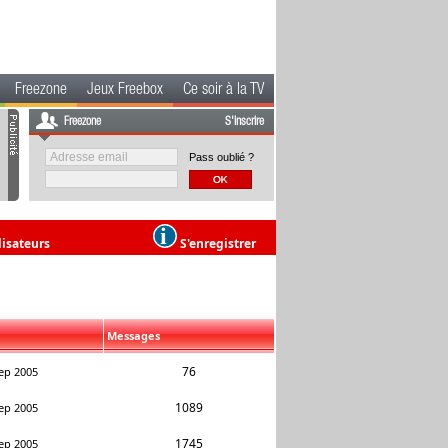
Freezone
Jeux Freebox
Ce soir à la TV
Freezone
S'inscrire
Pass oublié ?
lisateurs
S'enregistrer
Messages
76
ep 2005
1089
ep 2005
1745
ep 2005