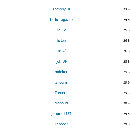
Anthony UF
23 S
bello_ragazzo
24 S
roulio
25 S
fiston
26 S
Hervé
26 S
Jeff UF
28 S
mdelton
29 S
Zitoune
29 S
Frédéric
29 S
djdonuts
29 S
jerome1487
29 S
Tareeq7
29 S