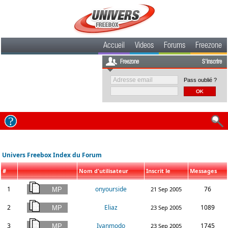
Accueil
Videos
Forums
Freezone
Freezone
S'inscrire
Pass oublié ?
Univers Freebox Index du Forum
#
Nom d'utilisateur
Inscrit le
Messages
1
onyourside
76
21 Sep 2005
2
Eliaz
1089
23 Sep 2005
3
Ivanmodo
1745
23 Sep 2005