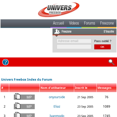
Accueil
Videos
Forums
Freezone
Freezone
S'inscrire
Pass oublié ?
Univers Freebox Index du Forum
#
Nom d'utilisateur
Inscrit le
Messages
1
onyourside
76
21 Sep 2005
2
Eliaz
1089
23 Sep 2005
3
Ivanmodo
1745
23 Sep 2005