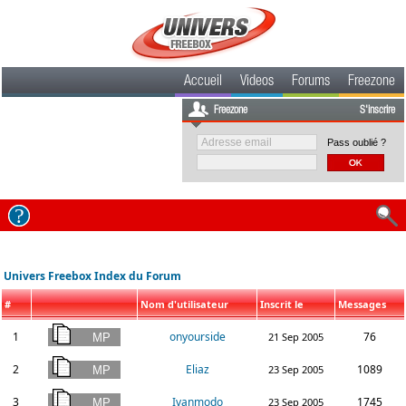
Accueil
Videos
Forums
Freezone
Freezone
S'inscrire
Pass oublié ?
Univers Freebox Index du Forum
#
Nom d'utilisateur
Inscrit le
Messages
1
onyourside
76
21 Sep 2005
2
Eliaz
1089
23 Sep 2005
3
Ivanmodo
1745
23 Sep 2005