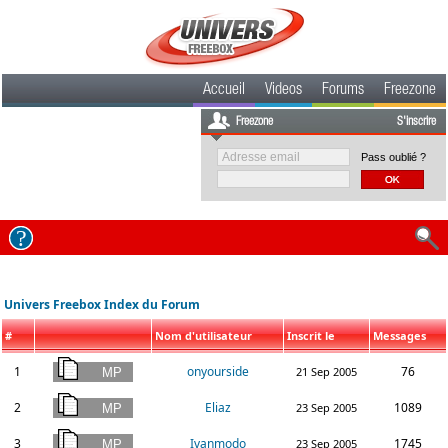
Accueil
Videos
Forums
Freezone
Freezone
S'inscrire
Pass oublié ?
Univers Freebox Index du Forum
#
Nom d'utilisateur
Inscrit le
Messages
1
onyourside
76
21 Sep 2005
2
Eliaz
1089
23 Sep 2005
3
Ivanmodo
1745
23 Sep 2005