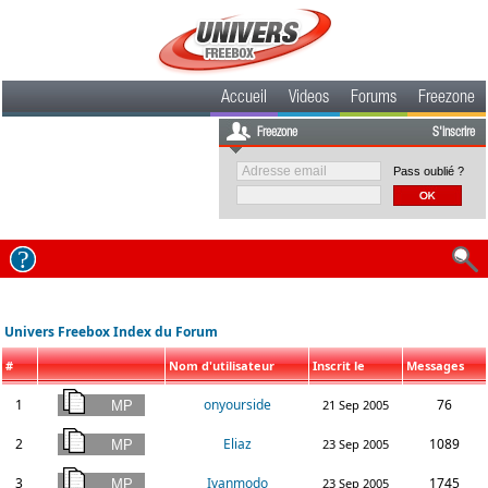
Accueil
Videos
Forums
Freezone
Freezone
S'inscrire
Pass oublié ?
Univers Freebox Index du Forum
#
Nom d'utilisateur
Inscrit le
Messages
1
onyourside
76
21 Sep 2005
2
Eliaz
1089
23 Sep 2005
3
Ivanmodo
1745
23 Sep 2005