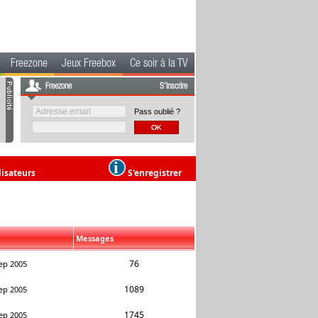
Freezone
Jeux Freebox
Ce soir à la TV
Freezone
S'inscrire
Pass oublié ?
lisateurs
S'enregistrer
Messages
76
ep 2005
1089
ep 2005
1745
ep 2005