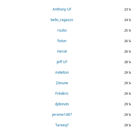
Anthony UF
23 S
bello_ragazzo
24 S
roulio
25 S
fiston
26 S
Hervé
26 S
Jeff UF
28 S
mdelton
29 S
Zitoune
29 S
Frédéric
29 S
djdonuts
29 S
jerome1487
29 S
Tareeq7
29 S