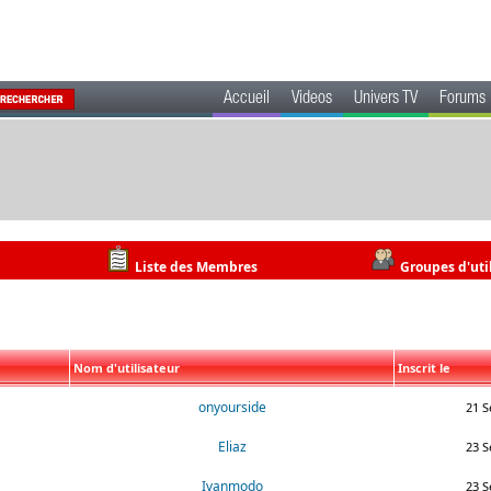
Accueil
Videos
Univers TV
Forums
Liste des Membres
Groupes d'uti
Nom d'utilisateur
Inscrit le
onyourside
21 S
Eliaz
23 S
Ivanmodo
23 S