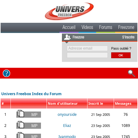
Accueil
Videos
Forums
Freezone
Freezone
S'inscrire
Pass oublié ?
Univers Freebox Index du Forum
#
Nom d'utilisateur
Inscrit le
Messages
1
onyourside
76
21 Sep 2005
2
Eliaz
1089
23 Sep 2005
3
Ivanmodo
1745
23 Sep 2005