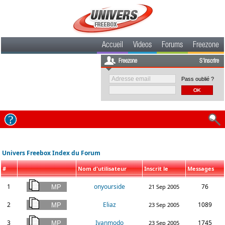
Accueil
Videos
Forums
Freezone
Freezone
S'inscrire
Pass oublié ?
Univers Freebox Index du Forum
#
Nom d'utilisateur
Inscrit le
Messages
1
onyourside
76
21 Sep 2005
2
Eliaz
1089
23 Sep 2005
3
Ivanmodo
1745
23 Sep 2005