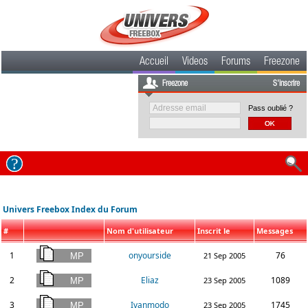
Accueil
Videos
Forums
Freezone
Freezone
S'inscrire
Pass oublié ?
Univers Freebox Index du Forum
#
Nom d'utilisateur
Inscrit le
Messages
1
onyourside
76
21 Sep 2005
2
Eliaz
1089
23 Sep 2005
3
Ivanmodo
1745
23 Sep 2005