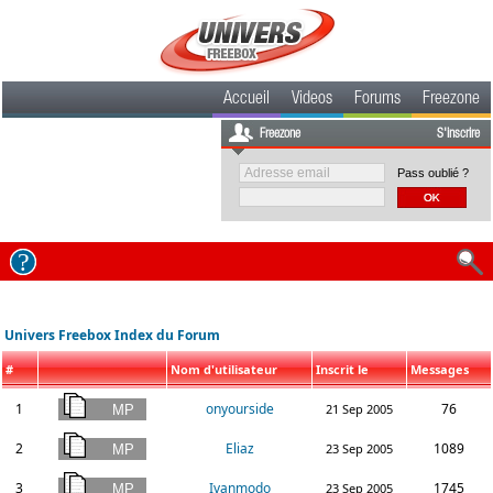
Accueil
Videos
Forums
Freezone
Freezone
S'inscrire
Pass oublié ?
Univers Freebox Index du Forum
#
Nom d'utilisateur
Inscrit le
Messages
1
onyourside
76
21 Sep 2005
2
Eliaz
1089
23 Sep 2005
3
Ivanmodo
1745
23 Sep 2005