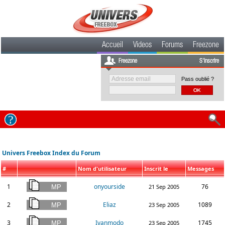
Accueil
Videos
Forums
Freezone
Freezone
S'inscrire
Pass oublié ?
Univers Freebox Index du Forum
#
Nom d'utilisateur
Inscrit le
Messages
1
onyourside
76
21 Sep 2005
2
Eliaz
1089
23 Sep 2005
3
Ivanmodo
1745
23 Sep 2005