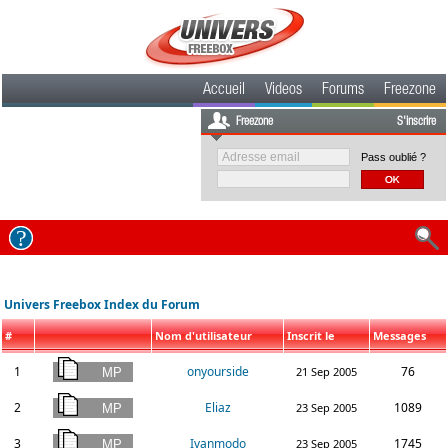
Accueil
Videos
Forums
Freezone
Freezone
S'inscrire
Pass oublié ?
Univers Freebox Index du Forum
#
Nom d'utilisateur
Inscrit le
Messages
1
onyourside
76
21 Sep 2005
2
Eliaz
1089
23 Sep 2005
3
Ivanmodo
1745
23 Sep 2005