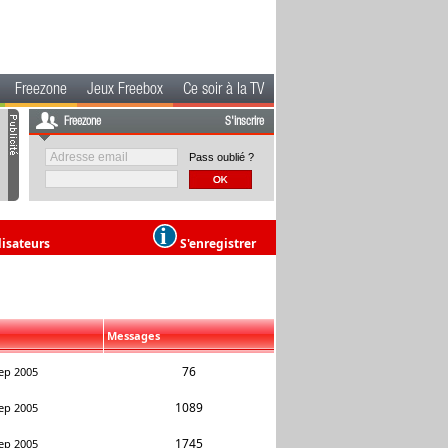
Freezone
Jeux Freebox
Ce soir à la TV
Freezone
S'inscrire
Pass oublié ?
lisateurs
S'enregistrer
Messages
76
ep 2005
1089
ep 2005
1745
ep 2005