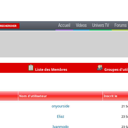
Accueil
Videos
Univers TV
Forums
Liste des Membres
Groupes d'uti
Nom d'utilisateur
Inscrit le
onyourside
21 S
Eliaz
23 S
Ivanmodo
23 S