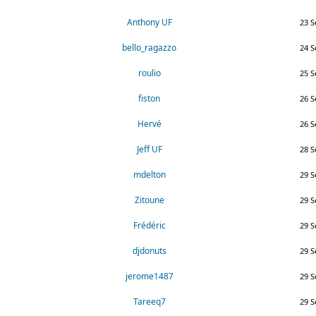
Anthony UF
23 S
bello_ragazzo
24 S
roulio
25 S
fiston
26 S
Hervé
26 S
Jeff UF
28 S
mdelton
29 S
Zitoune
29 S
Frédéric
29 S
djdonuts
29 S
jerome1487
29 S
Tareeq7
29 S