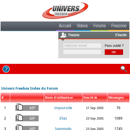
Accueil
Videos
Forums
Freezone
Freezone
S'inscrire
Pass oublié ?
Univers Freebox Index du Forum
#
Nom d'utilisateur
Inscrit le
Messages
1
onyourside
76
21 Sep 2005
2
Eliaz
1089
23 Sep 2005
3
Ivanmodo
1745
23 Sep 2005