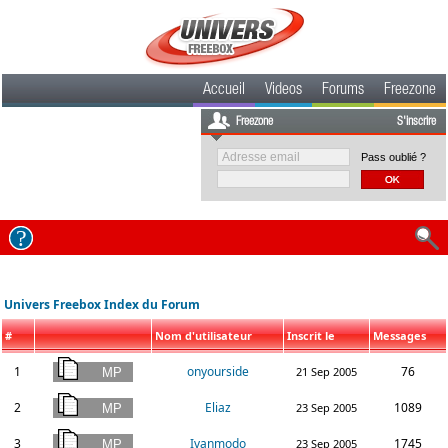
Accueil
Videos
Forums
Freezone
Freezone
S'inscrire
Pass oublié ?
Univers Freebox Index du Forum
#
Nom d'utilisateur
Inscrit le
Messages
1
onyourside
76
21 Sep 2005
2
Eliaz
1089
23 Sep 2005
3
Ivanmodo
1745
23 Sep 2005