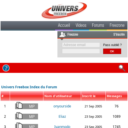
Accueil
Videos
Forums
Freezone
Freezone
S'inscrire
Pass oublié ?
Univers Freebox Index du Forum
#
Nom d'utilisateur
Inscrit le
Messages
1
onyourside
76
21 Sep 2005
2
Eliaz
1089
23 Sep 2005
3
Ivanmodo
1745
23 Sep 2005