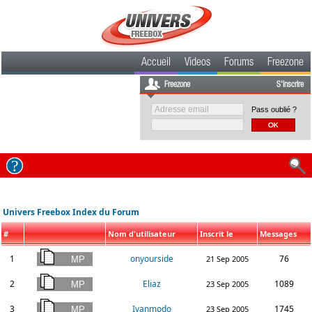
Accueil
Videos
Forums
Freezone
Freezone
S'inscrire
Pass oublié ?
Univers Freebox Index du Forum
#
Nom d'utilisateur
Inscrit le
Messages
1
onyourside
76
21 Sep 2005
2
Eliaz
1089
23 Sep 2005
3
Ivanmodo
1745
23 Sep 2005