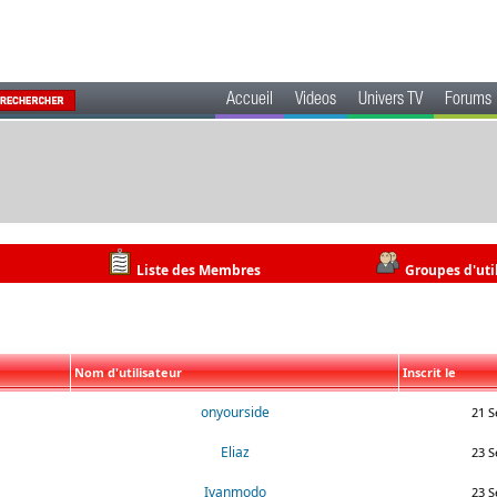
Accueil
Videos
Univers TV
Forums
Liste des Membres
Groupes d'uti
Nom d'utilisateur
Inscrit le
onyourside
21 S
Eliaz
23 S
Ivanmodo
23 S