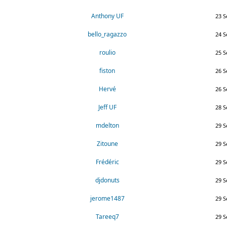
Anthony UF
23 S
bello_ragazzo
24 S
roulio
25 S
fiston
26 S
Hervé
26 S
Jeff UF
28 S
mdelton
29 S
Zitoune
29 S
Frédéric
29 S
djdonuts
29 S
jerome1487
29 S
Tareeq7
29 S