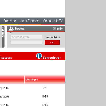
Freezone
Jeux Freebox
Ce soir à la TV
Freezone
S'inscrire
Pass oublié ?
lisateurs
S'enregistrer
Messages
76
ep 2005
1089
ep 2005
1745
ep 2005