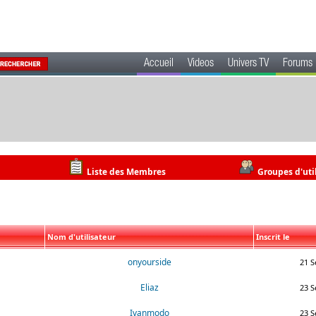
Accueil
Videos
Univers TV
Forums
Liste des Membres
Groupes d'uti
Nom d'utilisateur
Inscrit le
onyourside
21 S
Eliaz
23 S
Ivanmodo
23 S