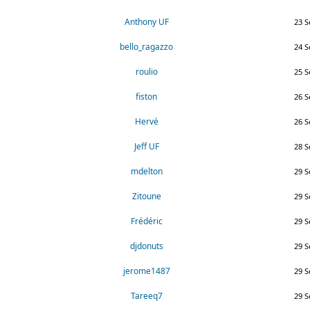
Anthony UF
23 S
bello_ragazzo
24 S
roulio
25 S
fiston
26 S
Hervé
26 S
Jeff UF
28 S
mdelton
29 S
Zitoune
29 S
Frédéric
29 S
djdonuts
29 S
jerome1487
29 S
Tareeq7
29 S