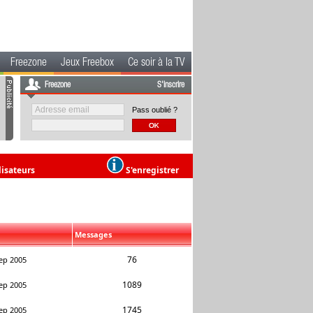
Freezone
Jeux Freebox
Ce soir à la TV
Freezone
S'inscrire
Pass oublié ?
lisateurs
S'enregistrer
Messages
76
ep 2005
1089
ep 2005
1745
ep 2005