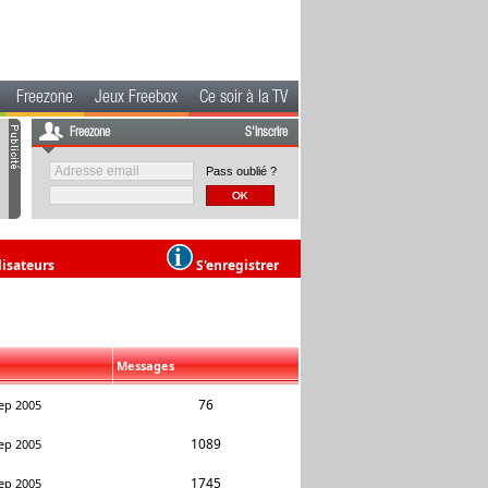
Freezone
Jeux Freebox
Ce soir à la TV
Freezone
S'inscrire
Pass oublié ?
lisateurs
S'enregistrer
Messages
76
ep 2005
1089
ep 2005
1745
ep 2005