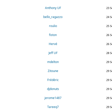
Anthony UF
23 S
bello_ragazzo
24 S
roulio
25 S
fiston
26 S
Hervé
26 S
Jeff UF
28 S
mdelton
29 S
Zitoune
29 S
Frédéric
29 S
djdonuts
29 S
jerome1487
29 S
Tareeq7
29 S