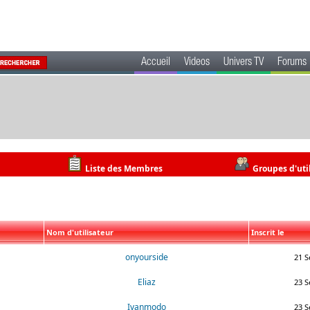
Accueil
Videos
Univers TV
Forums
Liste des Membres
Groupes d'uti
Nom d'utilisateur
Inscrit le
onyourside
21 S
Eliaz
23 S
Ivanmodo
23 S