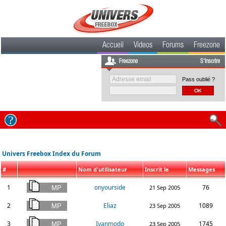
Accueil
Videos
Forums
Freezone
Freezone
S'inscrire
Pass oublié ?
Univers Freebox Index du Forum
#
Nom d'utilisateur
Inscrit le
Messages
1
onyourside
76
21 Sep 2005
2
Eliaz
1089
23 Sep 2005
3
Ivanmodo
1745
23 Sep 2005