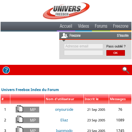
Accueil
Videos
Forums
Freezone
Freezone
S'inscrire
Pass oublié ?
Univers Freebox Index du Forum
#
Nom d'utilisateur
Inscrit le
Messages
1
onyourside
76
21 Sep 2005
2
Eliaz
1089
23 Sep 2005
3
Ivanmodo
1745
23 Sep 2005