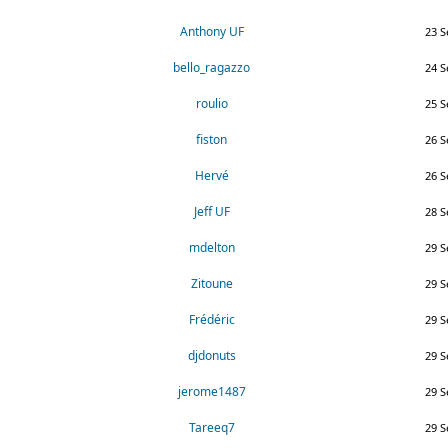
Anthony UF
23 S
bello_ragazzo
24 S
roulio
25 S
fiston
26 S
Hervé
26 S
Jeff UF
28 S
mdelton
29 S
Zitoune
29 S
Frédéric
29 S
djdonuts
29 S
jerome1487
29 S
Tareeq7
29 S