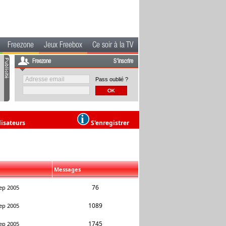
Freezone
Jeux Freebox
Ce soir à la TV
Freezone
S'inscrire
Pass oublié ?
lisateurs
S'enregistrer
Messages
76
ep 2005
1089
ep 2005
1745
ep 2005