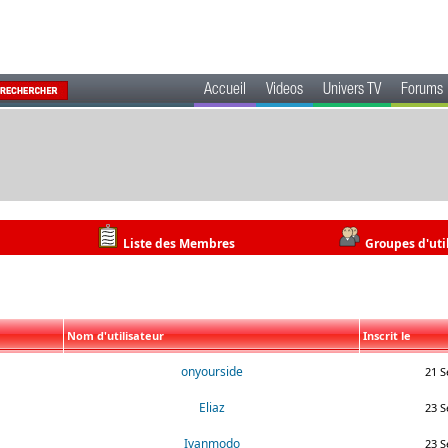
Accueil
Videos
Univers TV
Forums
Liste des Membres
Groupes d'uti
Nom d'utilisateur
Inscrit le
onyourside
21 S
Eliaz
23 S
Ivanmodo
23 S