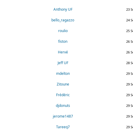
Anthony UF
23 S
bello_ragazzo
24 S
roulio
25 S
fiston
26 S
Hervé
26 S
Jeff UF
28 S
mdelton
29 S
Zitoune
29 S
Frédéric
29 S
djdonuts
29 S
jerome1487
29 S
Tareeq7
29 S