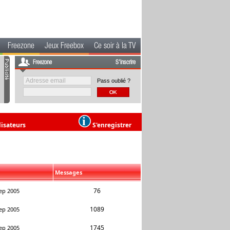
Freezone
Jeux Freebox
Ce soir à la TV
Freezone
S'inscrire
Pass oublié ?
lisateurs
S'enregistrer
Messages
76
ep 2005
1089
ep 2005
1745
ep 2005