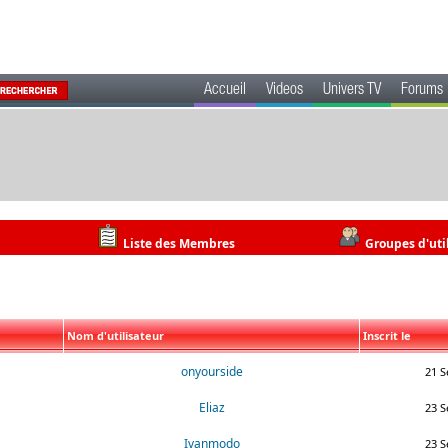
Accueil
Videos
Univers TV
Forums
Liste des Membres
Groupes d'uti
Nom d'utilisateur
Inscrit le
onyourside
21 S
Eliaz
23 S
Ivanmodo
23 S