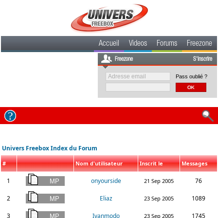
Accueil
Videos
Forums
Freezone
Freezone
S'inscrire
Pass oublié ?
Univers Freebox Index du Forum
#
Nom d'utilisateur
Inscrit le
Messages
1
onyourside
76
21 Sep 2005
2
Eliaz
1089
23 Sep 2005
3
Ivanmodo
1745
23 Sep 2005