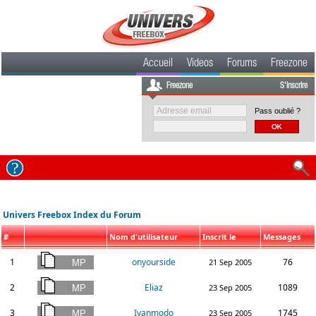
Accueil
Videos
Forums
Freezone
Freezone
S'inscrire
Pass oublié ?
Univers Freebox Index du Forum
#
Nom d'utilisateur
Inscrit le
Messages
1
onyourside
76
21 Sep 2005
2
Eliaz
1089
23 Sep 2005
3
Ivanmodo
1745
23 Sep 2005