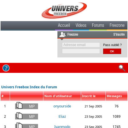
Accueil
Videos
Forums
Freezone
Freezone
S'inscrire
Pass oublié ?
Univers Freebox Index du Forum
#
Nom d'utilisateur
Inscrit le
Messages
1
onyourside
76
21 Sep 2005
2
Eliaz
1089
23 Sep 2005
3
Ivanmodo
1745
23 Sep 2005