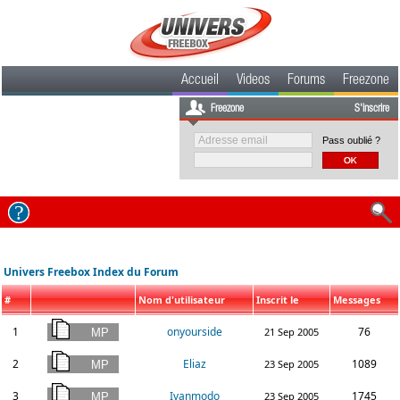
Accueil
Videos
Forums
Freezone
Freezone
S'inscrire
Pass oublié ?
Univers Freebox Index du Forum
#
Nom d'utilisateur
Inscrit le
Messages
1
onyourside
76
21 Sep 2005
2
Eliaz
1089
23 Sep 2005
3
Ivanmodo
1745
23 Sep 2005