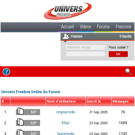
Accueil
Videos
Forums
Freezone
Freezone
S'inscrire
Pass oublié ?
Univers Freebox Index du Forum
#
Nom d'utilisateur
Inscrit le
Messages
1
onyourside
76
21 Sep 2005
2
Eliaz
1089
23 Sep 2005
3
Ivanmodo
1745
23 Sep 2005