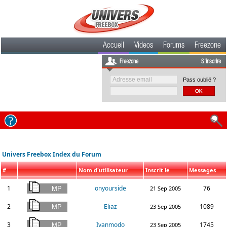
Accueil
Videos
Forums
Freezone
Freezone
S'inscrire
Pass oublié ?
Univers Freebox Index du Forum
#
Nom d'utilisateur
Inscrit le
Messages
1
onyourside
76
21 Sep 2005
2
Eliaz
1089
23 Sep 2005
3
Ivanmodo
1745
23 Sep 2005