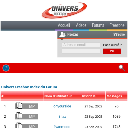
Accueil
Videos
Forums
Freezone
Freezone
S'inscrire
Pass oublié ?
Univers Freebox Index du Forum
#
Nom d'utilisateur
Inscrit le
Messages
1
onyourside
76
21 Sep 2005
2
Eliaz
1089
23 Sep 2005
3
Ivanmodo
1745
23 Sep 2005