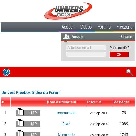
Accueil
Videos
Forums
Freezone
Freezone
S'inscrire
Pass oublié ?
Univers Freebox Index du Forum
#
Nom d'utilisateur
Inscrit le
Messages
1
onyourside
76
21 Sep 2005
2
Eliaz
1089
23 Sep 2005
3
Ivanmodo
1745
23 Sep 2005