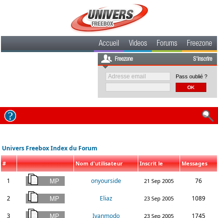
Accueil
Videos
Forums
Freezone
Freezone
S'inscrire
Pass oublié ?
Univers Freebox Index du Forum
#
Nom d'utilisateur
Inscrit le
Messages
1
onyourside
76
21 Sep 2005
2
Eliaz
1089
23 Sep 2005
3
Ivanmodo
1745
23 Sep 2005