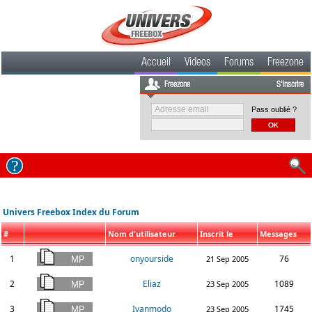
Accueil
Videos
Forums
Freezone
Freezone
S'inscrire
Pass oublié ?
Univers Freebox Index du Forum
#
Nom d'utilisateur
Inscrit le
Messages
1
onyourside
76
21 Sep 2005
2
Eliaz
1089
23 Sep 2005
3
Ivanmodo
1745
23 Sep 2005