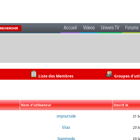
Accueil
Videos
Univers TV
Forums
Liste des Membres
Groupes d'uti
Nom d'utilisateur
Inscrit le
onyourside
21 S
Eliaz
23 S
Ivanmodo
23 S