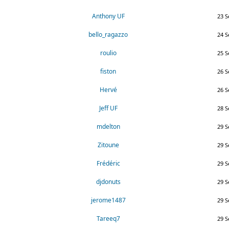
Anthony UF
23 S
bello_ragazzo
24 S
roulio
25 S
fiston
26 S
Hervé
26 S
Jeff UF
28 S
mdelton
29 S
Zitoune
29 S
Frédéric
29 S
djdonuts
29 S
jerome1487
29 S
Tareeq7
29 S