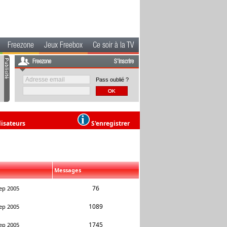
Freezone
Jeux Freebox
Ce soir à la TV
Freezone
S'inscrire
Pass oublié ?
lisateurs
S'enregistrer
Messages
76
ep 2005
1089
ep 2005
1745
ep 2005