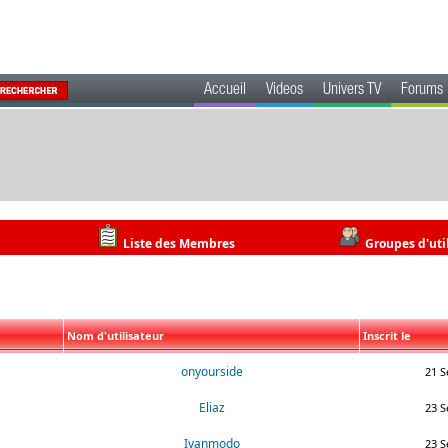
Accueil
Videos
Univers TV
Forums
Liste des Membres
Groupes d'uti
Nom d'utilisateur
Inscrit le
onyourside
21 S
Eliaz
23 S
Ivanmodo
23 S