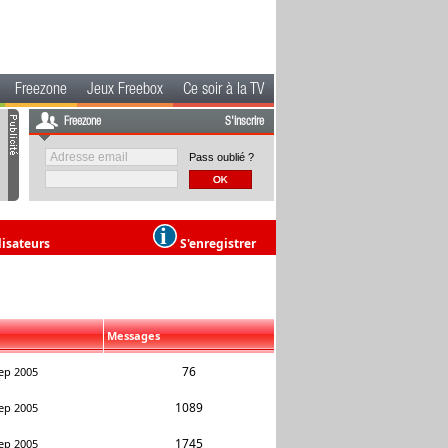
Freezone
Jeux Freebox
Ce soir à la TV
Freezone
S'inscrire
Pass oublié ?
lisateurs
S'enregistrer
Messages
76
ep 2005
1089
ep 2005
1745
ep 2005