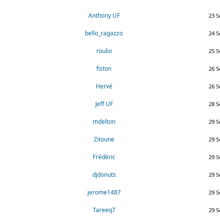
Anthony UF
23 S
bello_ragazzo
24 S
roulio
25 S
fiston
26 S
Hervé
26 S
Jeff UF
28 S
mdelton
29 S
Zitoune
29 S
Frédéric
29 S
djdonuts
29 S
jerome1487
29 S
Tareeq7
29 S