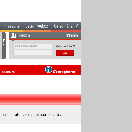
Freezone
Jeux Freebox
Ce soir à la TV
Freezone
S'inscrire
Pass oublié ?
lisateurs
S'enregistrer
 une activité respectant notre charte.